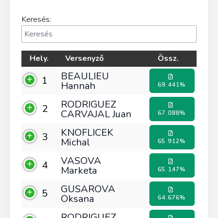
Keresés:
Hely.
Versenyző
Össz.
BEAULIEU
1
Hannah
69.441%
RODRIGUEZ
2
CARVAJAL Juan
67.088%
KNOFLICEK
3
Michal
65.912%
VASOVA
4
Marketa
65.147%
GUSAROVA
5
Oksana
64.676%
RODRIGUEZ