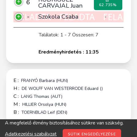
6
CARVAJAL Juan
62.735%
-
Szokola Csaba
-
Találatok: 1 - 7 Összesen: 7
Eredményhirdetés : 11:35
E :
FRANYÓ Barbara (HUN)
H :
DE WOLFF VAN WESTERRODE Eduard ()
C :
LANG Thomas (AUT)
M :
HILLIER Orsolya (HUN)
B :
TOERNBLAD Leif (DEN)
A megfelelő élmény biztosításához sütikre van szükség.
© digitop.hu 2022 |
Adatkezelési szabályzat
Adatkezelési szabályzat
SÜTIK ENGEDÉLYEZÉSE