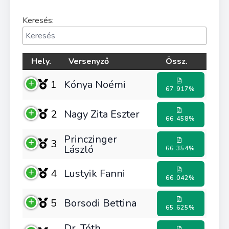
Keresés:
Hely.
Versenyző
Össz.
1
Kónya Noémi
67.917%
2
Nagy Zita Eszter
66.458%
Princzinger
3
László
66.354%
4
Lustyik Fanni
66.042%
5
Borsodi Bettina
65.625%
Dr. Tóth