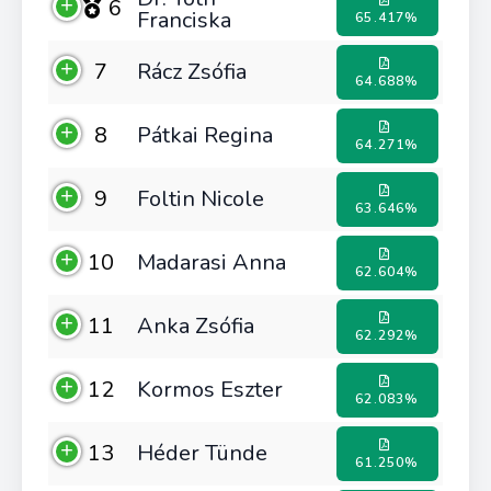
6
Franciska
65.417%
7
Rácz Zsófia
64.688%
8
Pátkai Regina
64.271%
9
Foltin Nicole
63.646%
10
Madarasi Anna
62.604%
11
Anka Zsófia
62.292%
12
Kormos Eszter
62.083%
13
Héder Tünde
61.250%