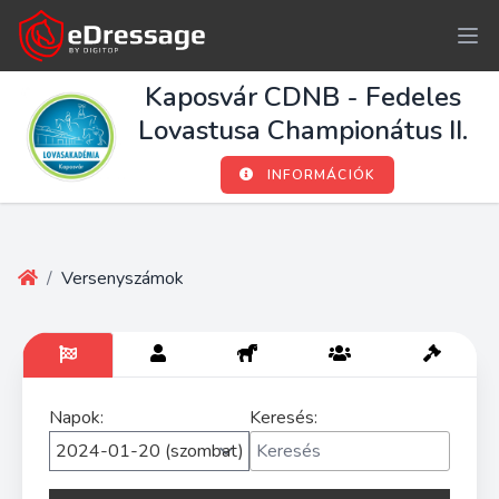
Kaposvár CDNB - Fedeles
Lovastusa Championátus II.
INFORMÁCIÓK
/
Versenyszámok
Napok:
Keresés: