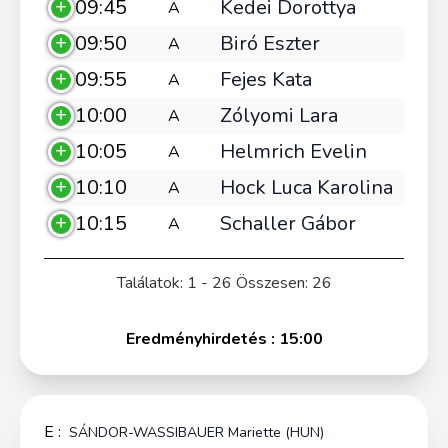
09:45
Kedei Dorottya
A
09:50
Biró Eszter
A
09:55
Fejes Kata
A
10:00
Zólyomi Lara
A
10:05
Helmrich Evelin
A
10:10
Hock Luca Karolina
A
10:15
Schaller Gábor
A
Találatok: 1 - 26 Összesen: 26
Eredményhirdetés : 15:00
E :
SÁNDOR-WASSIBAUER Mariette (HUN)