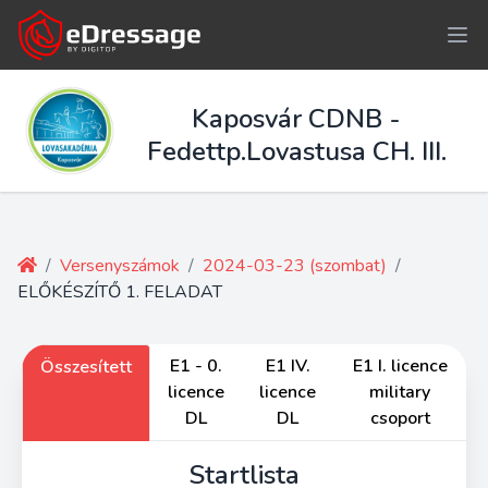
Kaposvár CDNB -
Fedettp.Lovastusa CH. III.
/
Versenyszámok
/
2024-03-23 (szombat)
/
ELŐKÉSZÍTŐ 1. FELADAT
E1 - 0.
E1 IV.
E1 I. licence
Összesített
licence
licence
military
DL
DL
csoport
Startlista