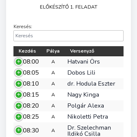
ELŐKÉSZÍTŐ 1. FELADAT
Keresés:
Kezdés
Pálya
Versenyző
08:00
Hatvani Örs
A
08:05
Dobos Lili
A
08:10
dr. Hodula Eszter
A
08:15
Nagy Kinga
A
08:20
Polgár Alexa
A
08:25
Nikoletti Petra
A
Dr. Szelechman
08:30
A
Ildikó Csilla