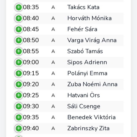
08:35
Takács Kata
A
08:40
Horváth Mónika
A
08:45
Fehér Sára
A
08:50
Varga Virág Anna
A
08:55
Szabó Tamás
A
09:00
Sipos Adrienn
A
09:15
Polányi Emma
A
09:20
Zuba Noémi Anna
A
09:25
Hatvani Örs
A
09:30
Sáli Csenge
A
09:35
Benedek Viktória
A
09:40
Zabrinszky Zita
A