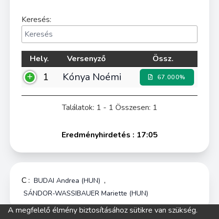
Keresés:
Hely.
Versenyző
Össz.
1
Kónya Noémi
67.000%
Találatok: 1 - 1 Összesen: 1
Eredményhirdetés : 17:05
C :
,
BUDAI Andrea (HUN)
SÁNDOR-WASSIBAUER Mariette (HUN)
A megfelelő élmény biztosításához sütikre van szükség.