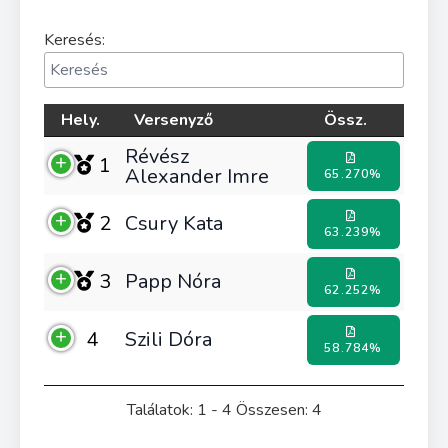
Keresés:
Hely.
Versenyző
Össz.
Révész
1
Alexander Imre
65.270%
2
Csury Kata
63.239%
3
Papp Nóra
62.252%
4
Szili Dóra
58.784%
Találatok: 1 - 4 Összesen: 4