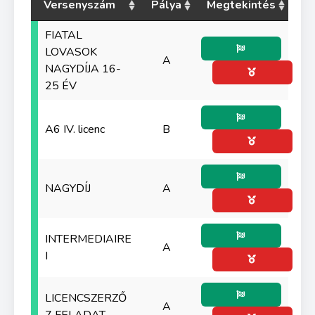
Versenyszám
Pálya
Megtekintés
FIATAL
LOVASOK
A
NAGYDÍJA 16-
25 ÉV
A6 IV. licenc
B
NAGYDÍJ
A
INTERMEDIAIRE
A
I
LICENCSZERZŐ
A