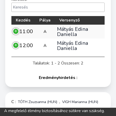
Kezdés
Pálya
Versenyző
Mátyás Edina
11:00
A
Daniella
Mátyás Edina
12:00
A
Daniella
Találatok: 1 - 2 Összesen: 2
Eredményhirdetés :
C :
,
TÓTH Zsuzsanna (HUN)
VIGH Marianna (HUN)
A megfelelő élmény biztosításához sütikre van szükség.