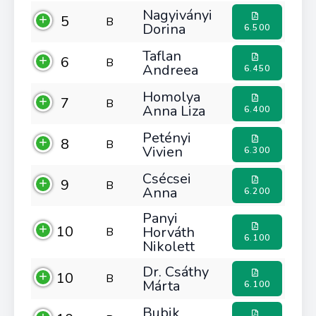
Nagyiványi
5
B
Dorina
6.500
Taflan
6
B
Andreea
6.450
Homolya
7
B
Anna Liza
6.400
Petényi
8
B
Vivien
6.300
Csécsei
9
B
Anna
6.200
Panyi
10
Horváth
B
6.100
Nikolett
Dr. Csáthy
10
B
Márta
6.100
Bubik