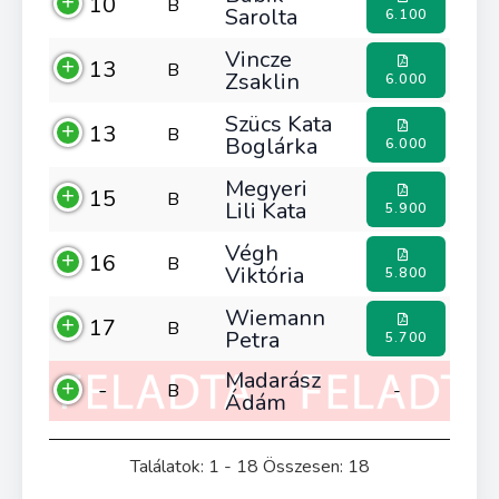
10
B
Sarolta
6.100
Vincze
13
B
Zsaklin
6.000
Szücs Kata
13
B
Boglárka
6.000
Megyeri
15
B
Lili Kata
5.900
Végh
16
B
Viktória
5.800
Wiemann
17
B
Petra
5.700
Madarász
-
B
-
Ádám
Találatok: 1 - 18 Összesen: 18