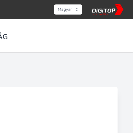
Magyar
ÁG