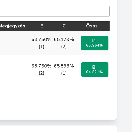
Megjegyzés
E
C
Össz.
68.750%
65.179%
66.964%
(1)
(2)
63.750%
65.893%
64.821%
(2)
(1)