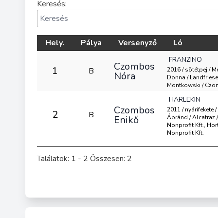
Keresés:
Hely.
Pálya
Versenyző
Ló
FRANZINO
Czombos
1
B
2016 / sötétpej / M
Nóra
Donna / Landfriese 
Montkowski / Cz
HARLEKIN
Czombos
2011 / nyárifekete 
2
B
Enikő
Ábránd / Alcatraz 
Nonprofit Kft., Ho
Nonprofit Kft.
Találatok: 1 - 2 Összesen: 2