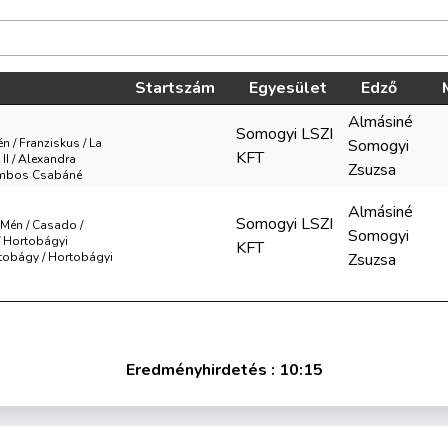
Startszám
Egyesület
Edző
Almásiné
Somogyi LSZI
én / Franziskus / La
Somogyi
KFT
II / Alexandra
Zsuzsa
ombos Csabáné
Almásiné
Somogyi LSZI
/ Mén / Casado /
Somogyi
/ Hortobágyi
KFT
rtobágy / Hortobágyi
Zsuzsa
Eredményhirdetés : 10:15