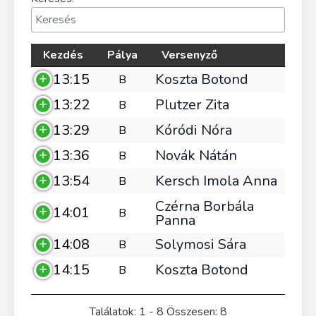
Kezdés
Pálya
Versenyző
13:15
Koszta Botond
B
13:22
Plutzer Zita
B
13:29
Kóródi Nóra
B
13:36
Novák Nátán
B
13:54
Kersch Imola Anna
B
Czérna Borbála
14:01
B
Panna
14:08
Solymosi Sára
B
14:15
Koszta Botond
B
Találatok: 1 - 8 Összesen: 8