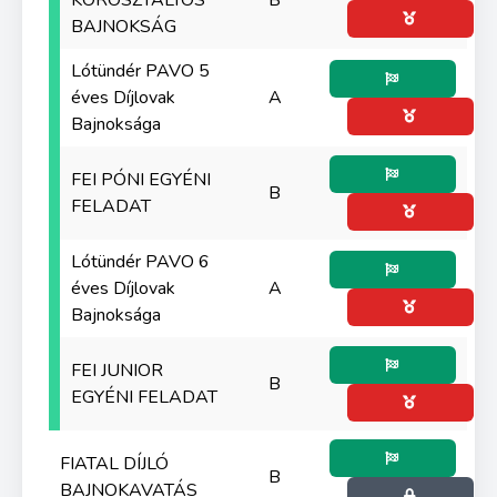
KOROSZTÁLYOS
B
BAJNOKSÁG
Lótündér PAVO 5
éves Díjlovak
A
Bajnoksága
FEI PÓNI EGYÉNI
B
FELADAT
Lótündér PAVO 6
éves Díjlovak
A
Bajnoksága
FEI JUNIOR
B
EGYÉNI FELADAT
FIATAL DÍJLÓ
B
BAJNOKAVATÁS