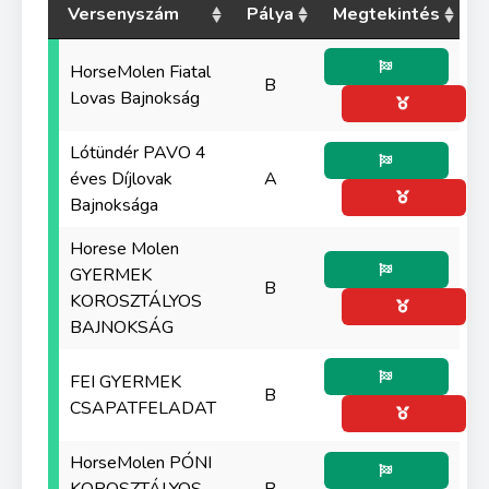
Versenyszám
Pálya
Megtekintés
HorseMolen Fiatal
B
Lovas Bajnokság
Lótündér PAVO 4
éves Díjlovak
A
Bajnoksága
Horese Molen
GYERMEK
B
KOROSZTÁLYOS
BAJNOKSÁG
FEI GYERMEK
B
CSAPATFELADAT
HorseMolen PÓNI