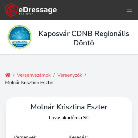
Kaposvár CDNB Regionális
Döntő
/
Versenyszámok
/
Versenyzők
/
Molnár Krisztina Eszter
Molnár Krisztina Eszter
Lovasakadémia SC
Versenyek:
Keresés: