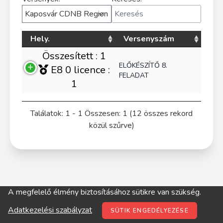
Hely.
Versenyszám
Összesített : 1
ELŐKÉSZÍTŐ 8.
E8 0 licence :
FELADAT
1
Találatok: 1 - 1 Összesen: 1 (12 összes rekord
közül szűrve)
A megfelelő élmény biztosításához sütikre van szükség.
© digitop.hu 2022 |
Adatkezelési szabályzat
Adatkezelési szabályzat
SÜTIK ENGEDÉLYEZÉSE