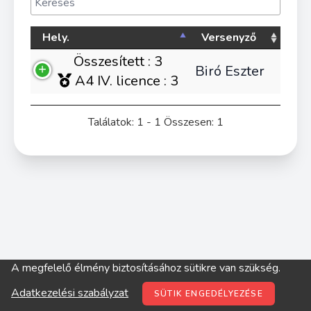
Hely.
Versenyző
Összesített : 3
Biró Eszter
A4 IV. licence : 3
Találatok: 1 - 1 Összesen: 1
A megfelelő élmény biztosításához sütikre van szükség.
© digitop.hu 2022 |
Adatkezelési szabályzat
Adatkezelési szabályzat
SÜTIK ENGEDÉLYEZÉSE