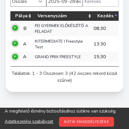
Pálya
Versenyszám
Kezdés
FEI GYERMEK ELŐKÉSZÍTŐ A
B
08:30
FELADAT
INTERMEDIATE I Freestyle
A
13:30
Test
A
15:30
GRAND PRIX FREESTYLE
Találatok: 1 - 3 Összesen: 3 (42 összes rekord közül
szűrve)
A megfelelő élmény biztosításához sütikre van szükség.
© digitop.hu 2022 |
Adatkezelési szabályzat
Adatkezelési szabályzat
SÜTIK ENGEDÉLYEZÉSE