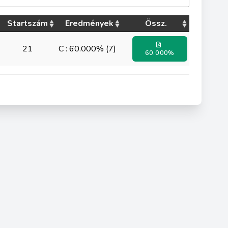
Startszám
Eredmények
Össz.
21
C : 60.000% (7)
60.000%