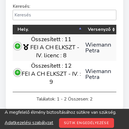
Keresés:
Hely.
Versenyző
Összesített : 11
Wiemann
FEI A CH ELKSZT -
Petra
IV. licenc : 8
Összesített : 12
Wiemann
FEI A CH ELKSZT - IV. :
Petra
9
Találatok: 1 - 2 Összesen: 2
A megfelelő élmény biztosításához sütikre van szükség.
© digitop.hu 2022 |
Adatkezelési szabályzat
Adatkezelési szabályzat
SÜTIK ENGEDÉLYEZÉSE