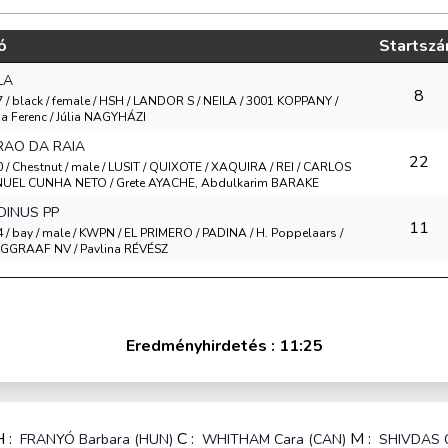
ó
Startsz
LA
8
 / black / female / HSH / LANDOR S / NEILA / 3001 KOPPANY /
a Ferenc / Júlia NAGYHÁZI
RAO DA RAIA
22
 / Chestnut / male / LUSIT / QUIXOTE / XAQUIRA / REI / CARLOS
UEL CUNHA NETO / Grete AYACHE, Abdulkarim BARAKE
ODINUS PP
11
 / bay / male / KWPN / EL PRIMERO / PADINA / H. Poppelaars /
GGRAAF NV / Pavlina RÉVÉSZ
Eredményhirdetés : 11:25
H :
C :
M :
FRANYÓ Barbara (HUN)
WHITHAM Cara (CAN)
SHIVDAS Co