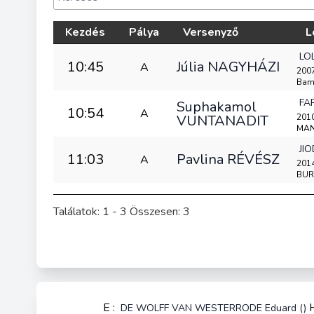
Kezdés
Pálya
Versenyző
L
LO
10:45
Júlia NAGYHÁZI
A
2007
Barn
FA
Suphakamol
10:54
A
VUNTANADIT
2010
MAN
JI
11:03
Pavlina RÉVÉSZ
A
2014
BUR
Találatok: 1 - 3 Összesen: 3
E :
DE WOLFF VAN WESTERRODE Eduard ()