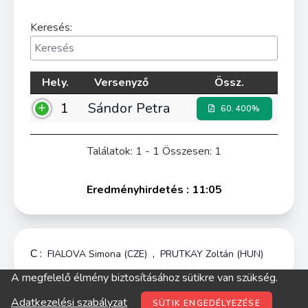
Keresés:
Hely.
Versenyző
Össz.
1
Sándor Petra
60.400%
Találatok: 1 - 1 Összesen: 1
Eredményhirdetés : 11:05
C :
,
FIALOVA Simona (CZE)
PRUTKAY Zoltán (HUN)
A megfelelő élmény biztosításához sütikre van szükség.
© digitop.hu 2022 |
Adatkezelési szabályzat
Adatkezelési szabályzat
SÜTIK ENGEDÉLYEZÉSE