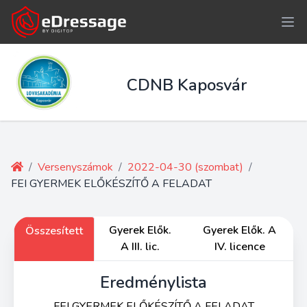
CDNB Kaposvár
/
Versenyszámok
/
2022-04-30 (szombat)
/
FEI GYERMEK ELŐKÉSZÍTŐ A FELADAT
Gyerek Elők.
Gyerek Elők. A
Összesített
A III. lic.
IV. licence
Eredménylista
FEI GYERMEK ELŐKÉSZÍTŐ A FELADAT