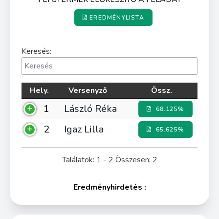
EREDMÉNYLISTA
Keresés:
Hely.
Versenyző
Össz.
1
László Réka
68.125%
2
Igaz Lilla
65.625%
Találatok: 1 - 2 Összesen: 2
Eredményhirdetés :