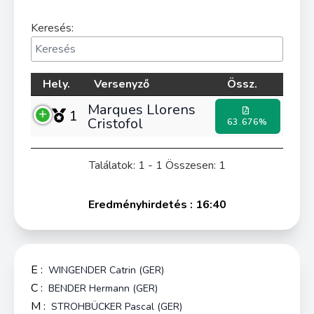
Keresés:
Hely.
Versenyző
Össz.
Marques Llorens
1
Cristofol
63.676%
Találatok: 1 - 1 Összesen: 1
Eredményhirdetés : 16:40
E :
WINGENDER Catrin (GER)
C :
BENDER Hermann (GER)
M :
STROHBÜCKER Pascal (GER)