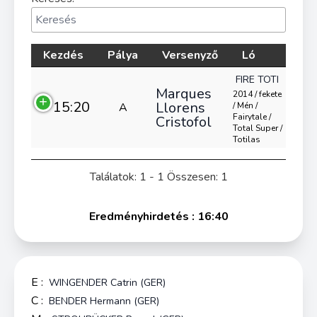
Kezdés
Pálya
Versenyző
Ló
FIRE TOTI
Marques
2014 / fekete
15:20
Llorens
A
/ Mén /
Fairytale /
Cristofol
Total Super /
Totilas
Találatok: 1 - 1 Összesen: 1
Eredményhirdetés : 16:40
E :
WINGENDER Catrin (GER)
C :
BENDER Hermann (GER)