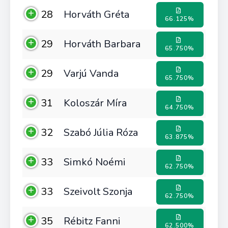
28
Horváth Gréta
66.125%
29
Horváth Barbara
65.750%
29
Varjú Vanda
65.750%
31
Koloszár Míra
64.750%
32
Szabó Júlia Róza
63.875%
33
Simkó Noémi
62.750%
33
Szeivolt Szonja
62.750%
35
Rébitz Fanni
62.500%