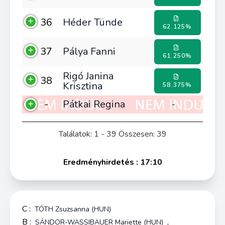
36
Héder Tünde
62.125%
37
Pálya Fanni
61.250%
Rigó Janina
38
Krisztina
58.375%
-
Pátkai Regina
-
Találatok: 1 - 39 Összesen: 39
Eredményhirdetés : 17:10
C :
TÓTH Zsuzsanna (HUN)
B :
,
SÁNDOR-WASSIBAUER Mariette (HUN)