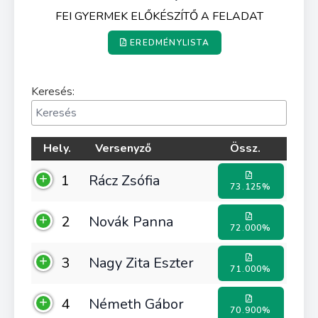
FEI GYERMEK ELŐKÉSZÍTŐ A FELADAT
EREDMÉNYLISTA
Keresés:
Hely.
Versenyző
Össz.
1
Rácz Zsófia
73.125%
2
Novák Panna
72.000%
3
Nagy Zita Eszter
71.000%
4
Németh Gábor
70.900%