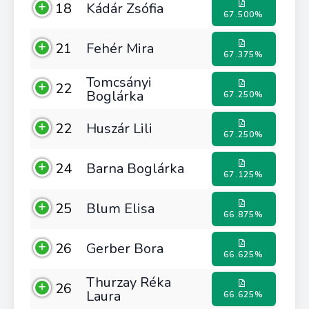
18
Kádár Zsófia
67.500%
21
Fehér Mira
67.375%
Tomcsányi
22
Boglárka
67.250%
22
Huszár Lili
67.250%
24
Barna Boglárka
67.125%
25
Blum Elisa
66.875%
26
Gerber Bora
66.625%
Thurzay Réka
26
Laura
66.625%