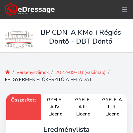
BP CDN-A KMo-i Régiós
Döntő - DBT Döntő
/
Versenyszámok
/
2022-09-18 (vasárnap)
/
FEI GYERMEK ELŐKÉSZÍTŐ A FELADAT
GYELF-
GYELF-
GYELF-A
Összesített
A IV.
A III.
I -II.
Licenc
Licenc
Licenc
Eredménylista