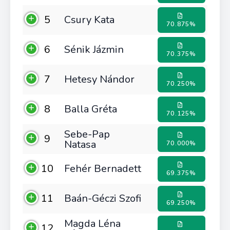
5
Csury Kata
70.875%
6
Sénik Jázmin
70.375%
7
Hetesy Nándor
70.250%
8
Balla Gréta
70.125%
Sebe-Pap
9
Natasa
70.000%
10
Fehér Bernadett
69.375%
11
Baán-Géczi Szofi
69.250%
Magda Léna
12