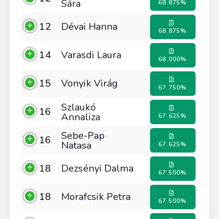
Sára
68.875%
12
Dévai Hanna
68.875%
14
Varasdi Laura
68.000%
15
Vonyik Virág
67.750%
Szlaukó
16
Annaliza
67.625%
Sebe-Pap
16
Natasa
67.625%
18
Dezsényi Dalma
67.500%
18
Morafcsik Petra
67.500%