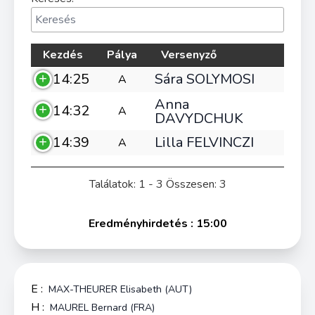
Kezdés
Pálya
Versenyző
14:25
Sára SOLYMOSI
A
Anna
14:32
A
DAVYDCHUK
14:39
Lilla FELVINCZI
A
Találatok: 1 - 3 Összesen: 3
Eredményhirdetés : 15:00
E :
MAX-THEURER Elisabeth (AUT)
H :
MAUREL Bernard (FRA)