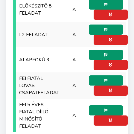
ELŐKÉSZÍTŐ 8.
A
FELADAT
L2 FELADAT
A
ALAPFOKÚ 3
A
FEI FIATAL
LOVAS
A
CSAPATFELADAT
FEI 5 ÉVES
FIATAL DÍJLÓ
A
MINŐSÍTŐ
FELADAT