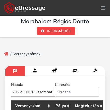
Mórahalom Régiós Döntő
INFORMÁCIÓK
/
Versenyszámok
Napok:
Keresés:
Versenyszám
Pálya
Megtekintés