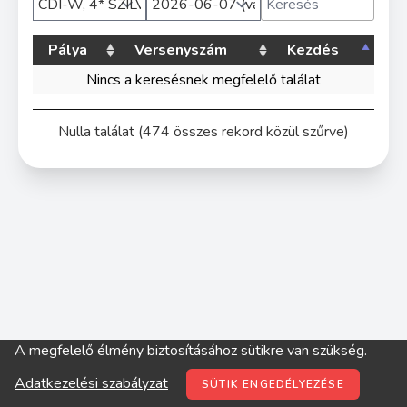
Pálya
Versenyszám
Kezdés
Nincs a keresésnek megfelelő találat
Nulla találat (474 összes rekord közül szűrve)
A megfelelő élmény biztosításához sütikre van szükség.
© digitop.hu 2022 |
Adatkezelési szabályzat
Adatkezelési szabályzat
SÜTIK ENGEDÉLYEZÉSE