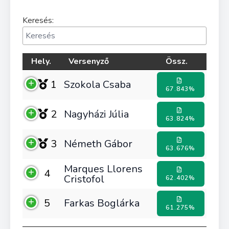
Keresés:
Hely.
Versenyző
Össz.
1
Szokola Csaba
67.843%
2
Nagyházi Júlia
63.824%
3
Németh Gábor
63.676%
Marques Llorens
4
Cristofol
62.402%
5
Farkas Boglárka
61.275%