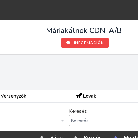
Máriakálnok CDN-A/B
INFORMÁCIÓK
Versenyzők
Lovak
Keresés:
Pálya
Kezdés
Megte