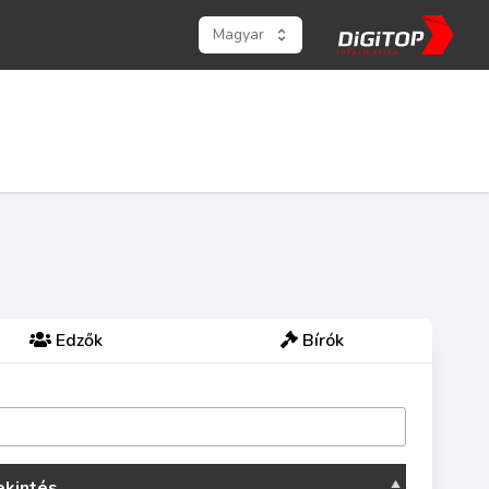
Magyar
Edzők
Bírók
kintés