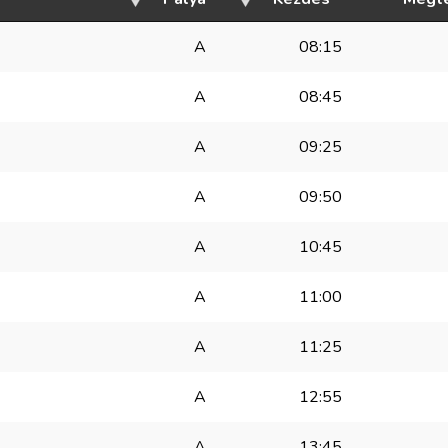
A
08:15
A
08:45
A
09:25
A
09:50
A
10:45
A
11:00
A
11:25
A
12:55
A
13:45