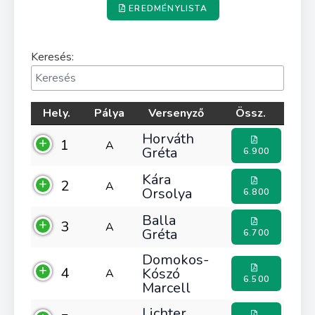
EREDMÉNYLISTA
Keresés:
Hely.
Pálya
Versenyző
Össz.
Horváth
1
A
Gréta
6.900
Kára
2
A
Orsolya
6.800
Balla
3
A
Gréta
6.700
Domokos-
4
Kószó
A
6.500
Marcell
Lichter