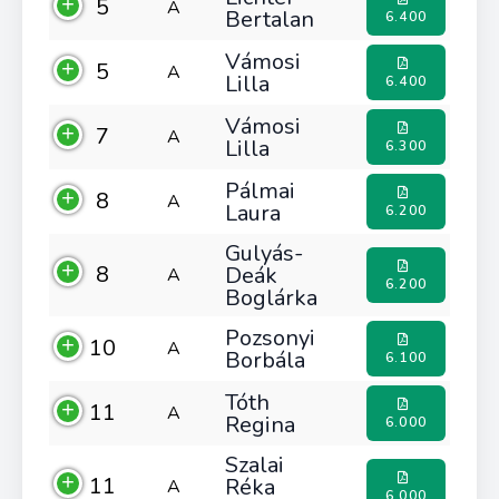
5
A
Bertalan
6.400
Vámosi
5
A
Lilla
6.400
Vámosi
7
A
Lilla
6.300
Pálmai
8
A
Laura
6.200
Gulyás-
8
Deák
A
6.200
Boglárka
Pozsonyi
10
A
Borbála
6.100
Tóth
11
A
Regina
6.000
Szalai
11
Réka
A
6.000