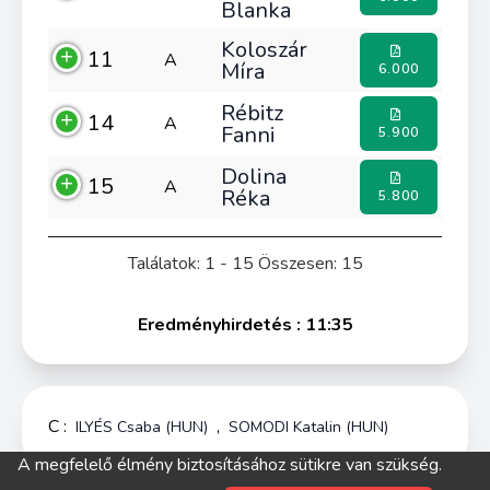
Blanka
Koloszár
11
A
Míra
6.000
Rébitz
14
A
Fanni
5.900
Dolina
15
A
Réka
5.800
Találatok: 1 - 15 Összesen: 15
Eredményhirdetés : 11:35
C :
,
ILYÉS Csaba (HUN)
SOMODI Katalin (HUN)
A megfelelő élmény biztosításához sütikre van szükség.