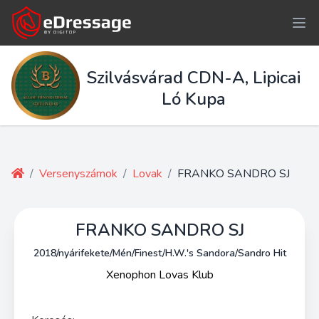
Szilvásvárad CDN-A, Lipicai
Ló Kupa
/
Versenyszámok
/
Lovak
/
FRANKO SANDRO SJ
FRANKO SANDRO SJ
2018/nyárifekete/Mén/Finest/H.W.'s Sandora/Sandro Hit
Xenophon Lovas Klub