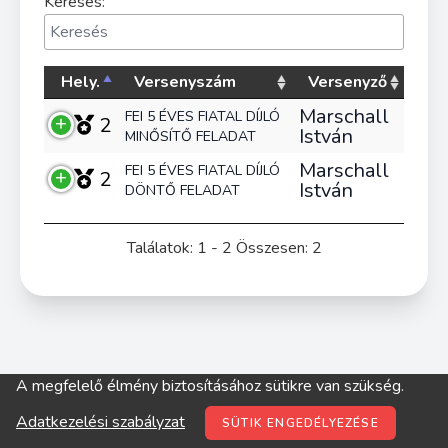
Keresés:
Hely.
Versenyszám
Versenyző
Marschall
FEI 5 ÉVES FIATAL DÍJLÓ
2
István
MINŐSÍTŐ FELADAT
Marschall
FEI 5 ÉVES FIATAL DÍJLÓ
2
István
DÖNTŐ FELADAT
Találatok: 1 - 2 Összesen: 2
A megfelelő élmény biztosításához sütikre van szükség.
© digitop.hu 2022 |
Adatkezelési szabályzat
Adatkezelési szabályzat
SÜTIK ENGEDÉLYEZÉSE