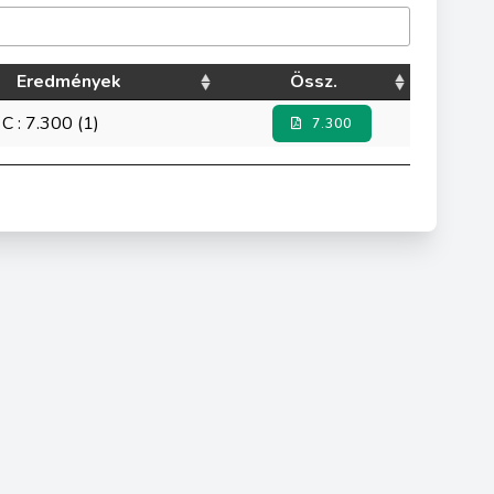
Eredmények
Össz.
C : 7.300 (1)
7.300