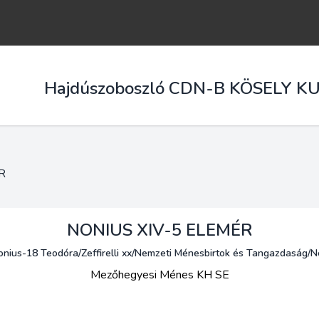
Hajdúszoboszló CDN-B KÖSELY K
R
NONIUS XIV-5 ELEMÉR
Nonius-18 Teodóra/Zeffirelli xx/Nemzeti Ménesbirtok és Tangazdaság
Mezőhegyesi Ménes KH SE