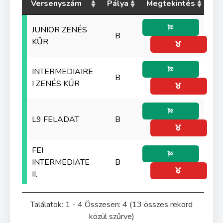
Versenyszám
Pálya
Megtekintés
JUNIOR ZENÉS
B
KŰR
INTERMEDIAIRE
B
I ZENÉS KŰR
L9 FELADAT
B
FEI
INTERMEDIATE
B
II.
Találatok: 1 - 4 Összesen: 4 (13 összes rekord
közül szűrve)