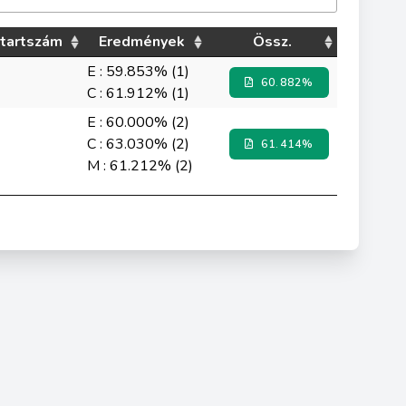
tartszám
Eredmények
Össz.
E : 59.853% (1)
60.882%
C : 61.912% (1)
E : 60.000% (2)
C : 63.030% (2)
61.414%
M : 61.212% (2)