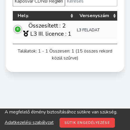
Hely.
Versenyszám
Összesített : 2
L3 FELADAT
L3 III. licence : 1
Találatok: 1 - 1 Összesen: 1 (15 összes rekord
közül szűrve)
A megfelelő élmény biztosításához sütikre van szükség.
© digitop.hu 2022 |
Adatkezelési szabályzat
Adatkezelési szabályzat
SÜTIK ENGEDÉLYEZÉSE