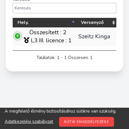
Hely.
Versenyző
Összesített : 2
Szeitz Kinga
L3 III. licence : 1
Találatok: 1 - 1 Összesen: 1
A megfelelő élmény biztosításához sütikre van szükség.
© digitop.hu 2022 |
Adatkezelési szabályzat
Adatkezelési szabályzat
SÜTIK ENGEDÉLYEZÉSE