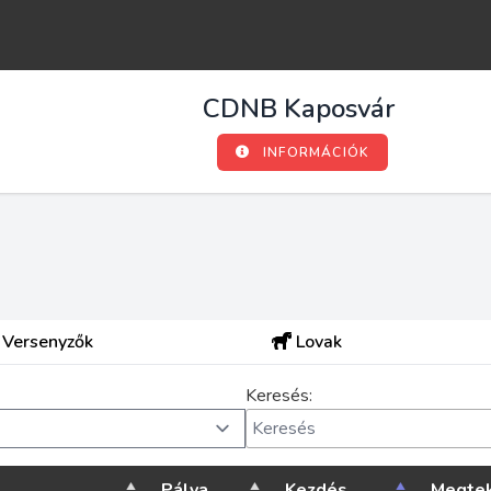
CDNB Kaposvár
INFORMÁCIÓK
Versenyzők
Lovak
Keresés:
Pálya
Kezdés
Megtek