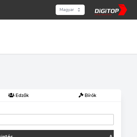
Magyar
Edzők
Bírók
intés