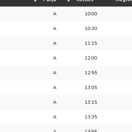
A
10:00
A
10:30
A
11:15
A
12:00
A
12:55
A
13:05
A
13:15
A
13:35
A
13:55