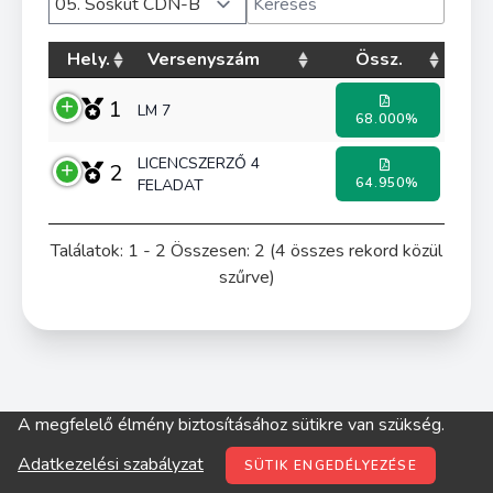
Hely.
Versenyszám
Össz.
1
LM 7
68.000%
LICENCSZERZŐ 4
2
64.950%
FELADAT
Találatok: 1 - 2 Összesen: 2 (4 összes rekord közül
szűrve)
A megfelelő élmény biztosításához sütikre van szükség.
© digitop.hu 2022 |
Adatkezelési szabályzat
Adatkezelési szabályzat
SÜTIK ENGEDÉLYEZÉSE