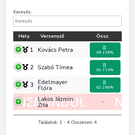
Keresés:
Hely.
Versenyző
Össz.
1
Kovács Petra
68.238%
2
Szabó Tímea
65.714%
Edelmayer
3
Flóra
62.286%
Lakos Jázmin
-
-
Zita
Találatok: 1 - 4 Összesen: 4