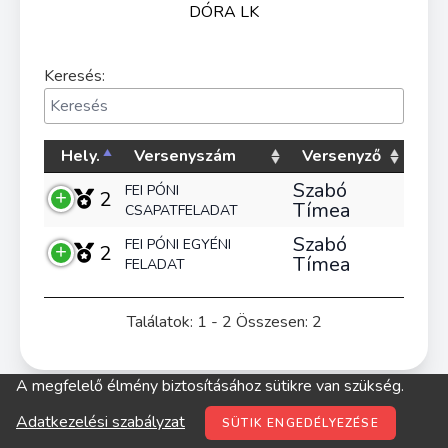
DÓRA LK
Keresés:
Hely.
Versenyszám
Versenyző
Szabó
FEI PÓNI
2
Tímea
CSAPATFELADAT
Szabó
FEI PÓNI EGYÉNI
2
Tímea
FELADAT
Találatok: 1 - 2 Összesen: 2
A megfelelő élmény biztosításához sütikre van szükség.
© digitop.hu 2022 |
Adatkezelési szabályzat
Adatkezelési szabályzat
SÜTIK ENGEDÉLYEZÉSE