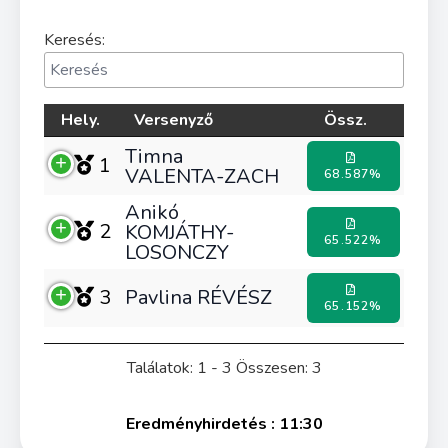
Keresés:
Hely.
Versenyző
Össz.
Timna
1
VALENTA-ZACH
68.587%
Anikó
2
KOMJÁTHY-
65.522%
LOSONCZY
3
Pavlina RÉVÉSZ
65.152%
Találatok: 1 - 3 Összesen: 3
Eredményhirdetés : 11:30