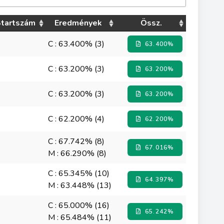
tartszám
Eredmények
Össz.
C : 63.400% (3)
63.400%
C : 63.200% (3)
63.200%
C : 63.200% (3)
63.200%
C : 62.200% (4)
62.200%
C : 67.742% (8)
67.016%
M : 66.290% (8)
C : 65.345% (10)
64.397%
M : 63.448% (13)
C : 65.000% (16)
65.242%
M : 65.484% (11)