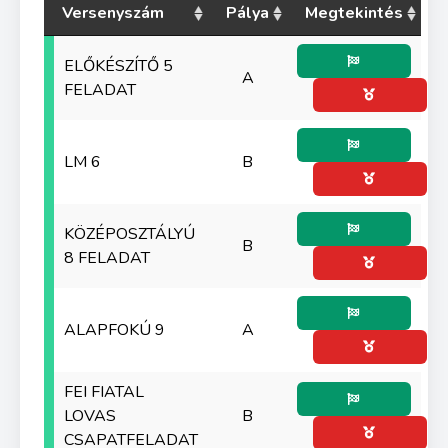
Versenyszám
Pálya
Megtekintés
ELŐKÉSZÍTŐ 5
A
FELADAT
LM 6
B
KÖZÉPOSZTÁLYÚ
B
8 FELADAT
ALAPFOKÚ 9
A
FEI FIATAL
LOVAS
B
CSAPATFELADAT