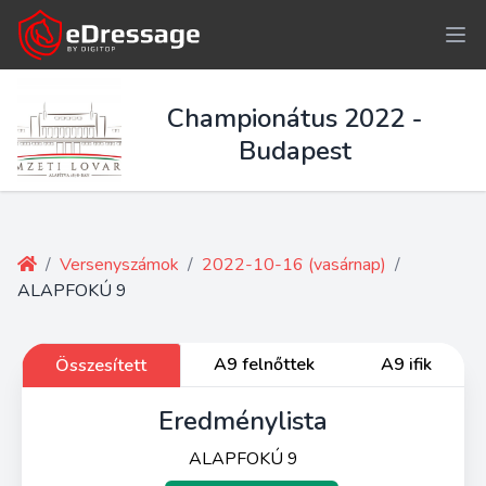
Championátus 2022 -
Budapest
/
Versenyszámok
/
2022-10-16 (vasárnap)
/
ALAPFOKÚ 9
A9 felnőttek
A9 ifik
Összesített
Eredménylista
ALAPFOKÚ 9