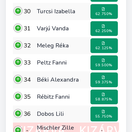
30
Turcsi Izabella
62.750%
31
Varjú Vanda
62.250%
32
Meleg Réka
62.125%
33
Peltz Fanni
59.500%
34
Béki Alexandra
59.375%
35
Rébitz Fanni
58.875%
36
Dobos Lili
55.750%
Mischler Zille
-
-