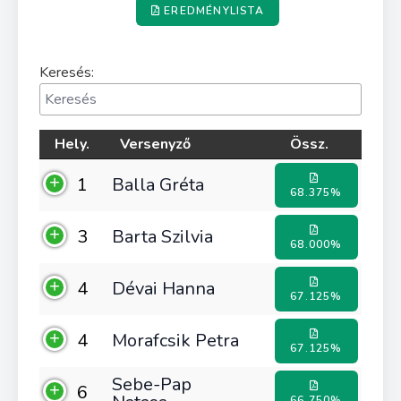
EREDMÉNYLISTA
Keresés:
Hely.
Versenyző
Össz.
1
Balla Gréta
68.375%
3
Barta Szilvia
68.000%
4
Dévai Hanna
67.125%
4
Morafcsik Petra
67.125%
Sebe-Pap
6
66.750%