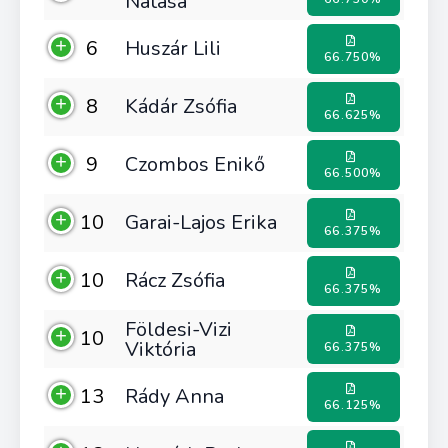
Natasa
6
Huszár Lili
66.750%
8
Kádár Zsófia
66.625%
9
Czombos Enikő
66.500%
10
Garai-Lajos Erika
66.375%
10
Rácz Zsófia
66.375%
Földesi-Vizi
10
Viktória
66.375%
13
Rády Anna
66.125%