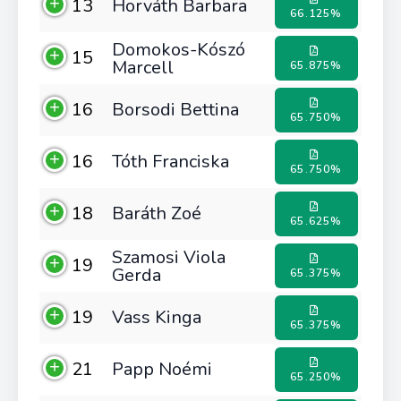
13
Horváth Barbara
66.125%
Domokos-Kószó
15
Marcell
65.875%
16
Borsodi Bettina
65.750%
16
Tóth Franciska
65.750%
18
Baráth Zoé
65.625%
Szamosi Viola
19
Gerda
65.375%
19
Vass Kinga
65.375%
21
Papp Noémi
65.250%