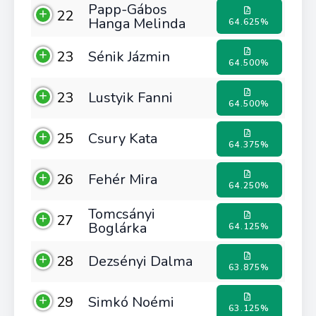
Papp-Gábos
22
Hanga Melinda
64.625%
23
Sénik Jázmin
64.500%
23
Lustyik Fanni
64.500%
25
Csury Kata
64.375%
26
Fehér Mira
64.250%
Tomcsányi
27
Boglárka
64.125%
28
Dezsényi Dalma
63.875%
29
Simkó Noémi
63.125%