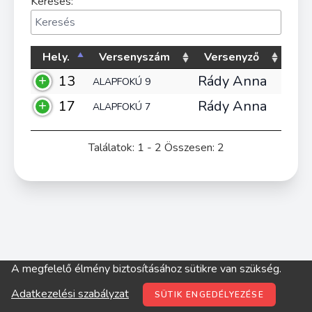
Keresés:
Hely.
Versenyszám
Versenyző
13
Rády Anna
ALAPFOKÚ 9
17
Rády Anna
ALAPFOKÚ 7
Találatok: 1 - 2 Összesen: 2
A megfelelő élmény biztosításához sütikre van szükség.
© digitop.hu 2022 |
Adatkezelési szabályzat
Adatkezelési szabályzat
SÜTIK ENGEDÉLYEZÉSE