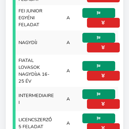
FEI JUNIOR
EGYÉNI
A
FELADAT
NAGYDÍJ
A
FIATAL
LOVASOK
A
NAGYDÍJA 16-
25 ÉV
INTERMEDIAIRE
A
I
LICENCSZERZŐ
A
5 FELADAT