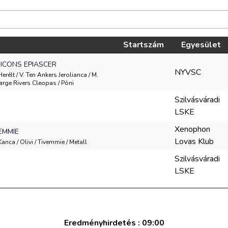
Startszám
Egyesület
ICONS EPIASCER
NYVSC
Herélt / V. Ten Ankers Jerolianca / M.
Large Rivers Cleopas / Póni
Szilvásváradi
LSKE
Xenophon
EMMIE
Lovas Klub
 Kanca / Olivi / Tivemmie / Metall
Szilvásváradi
LSKE
Eredményhirdetés : 09:00