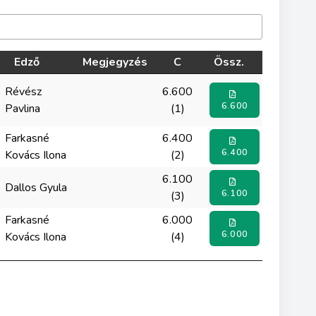
Edző
Megjegyzés
C
Össz.
Révész
6.600
6.600
Pavlina
(1)
Farkasné
6.400
6.400
Kovács Ilona
(2)
6.100
Dallos Gyula
6.100
(3)
Farkasné
6.000
6.000
Kovács Ilona
(4)