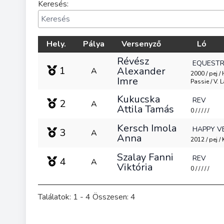
Keresés:
Hely.
Pálya
Versenyző
Ló
Révész
EQUESTR
1
Alexander
A
2000 / pej / 
Imre
Passie / V. 
Kukucska
REV
2
A
Attila Tamás
0 / / / / /
Kersch Imola
HAPPY V
3
A
Anna
2012 / pej /
Szalay Fanni
REV
4
A
Viktória
0 / / / / /
Találatok: 1 - 4 Összesen: 4