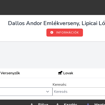
Dallos Andor Emlékverseny, Lipicai L
INFORMÁCIÓK
Versenyzők
Lovak
Keresés:
Pálya
Kezdés
Megte