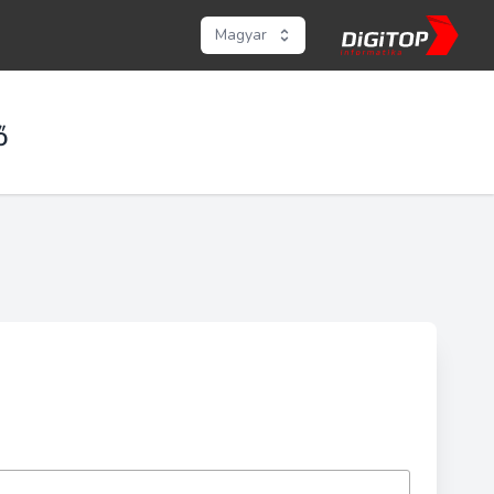
Magyar
ő