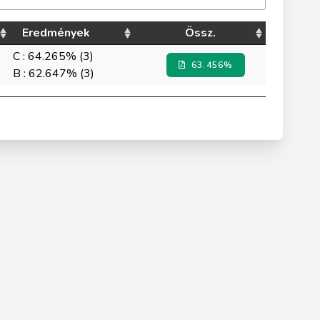
Eredmények
Össz.
C : 64.265% (3)
63.456%
B : 62.647% (3)