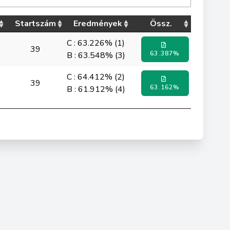
Startszám
Eredmények
Össz.
C : 63.226% (1)
39
63.387%
B : 63.548% (3)
C : 64.412% (2)
39
63.162%
B : 61.912% (4)