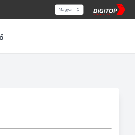
Magyar
ő