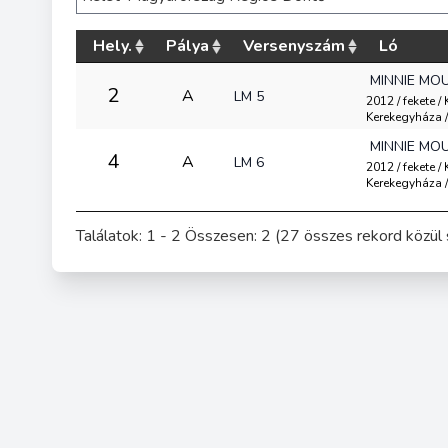
Hely.
Pálya
Versenyszám
Ló
MINNIE MO
2
A
LM 5
2012 / fekete /
Kerekegyháza /
MINNIE MO
4
A
LM 6
2012 / fekete /
Kerekegyháza /
Találatok: 1 - 2 Összesen: 2 (27 összes rekord közül 