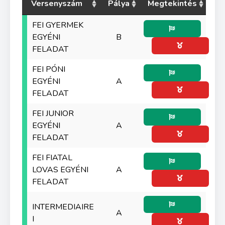
Versenyszám
Pálya
Megtekintés
FEI GYERMEK
EGYÉNI
B
FELADAT
FEI PÓNI
EGYÉNI
A
FELADAT
FEI JUNIOR
EGYÉNI
A
FELADAT
FEI FIATAL
LOVAS EGYÉNI
A
FELADAT
INTERMEDIAIRE
A
I